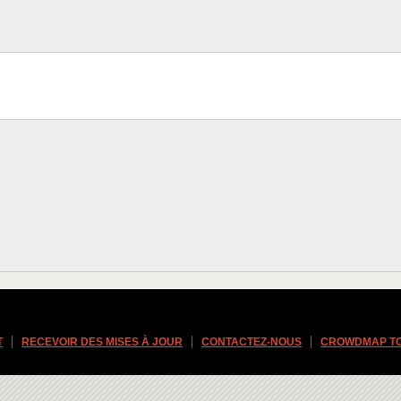
T
RECEVOIR DES MISES À JOUR
CONTACTEZ-NOUS
CROWDMAP T