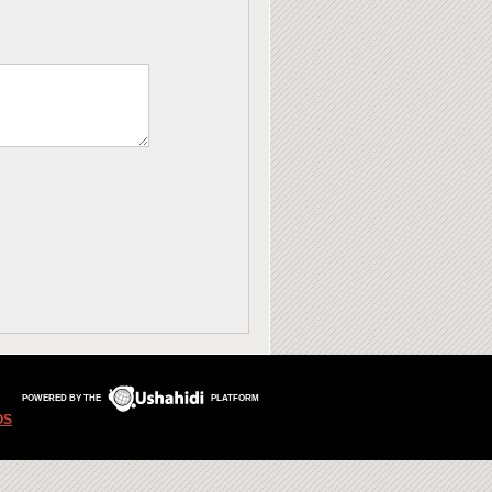
POWERED BY THE
PLATFORM
OS