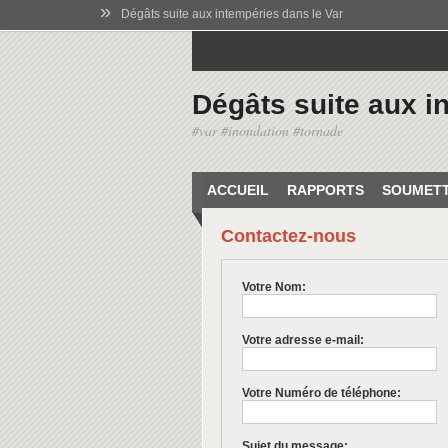
»
Dégâts suite aux intempéries dans le Var
Dégâts suite aux i
#var #inondation #tornade
ACCUEIL
RAPPORTS
SOUMETT
Contactez-nous
Votre Nom:
Votre adresse e-mail:
Votre Numéro de téléphone:
Sujet du message: