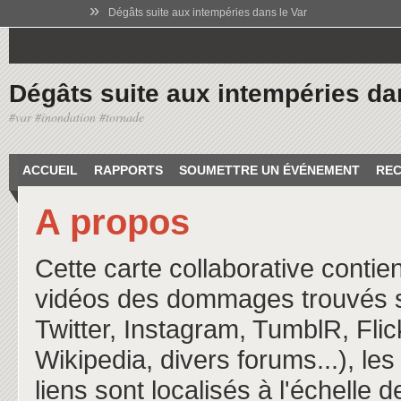
»
Dégâts suite aux intempéries dans le Var
Dégâts suite aux intempéries da
#var #inondation #tornade
ACCUEIL
RAPPORTS
SOUMETTRE UN ÉVÉNEMENT
REC
A propos
Cette carte collaborative contie
vidéos des dommages trouvés s
Twitter, Instagram, TumblR, Fli
Wikipedia, divers forums...), le
liens sont localisés à l'échelle 