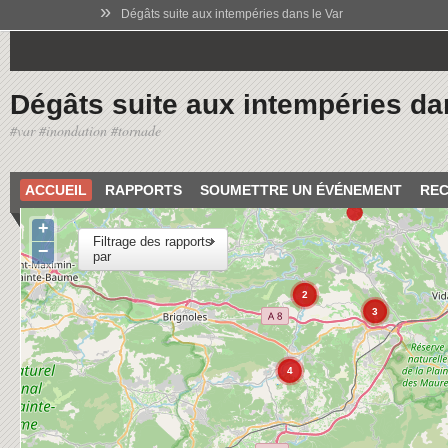
»
Dégâts suite aux intempéries dans le Var
Dégâts suite aux intempéries da
#var #inondation #tornade
ACCUEIL
RAPPORTS
SOUMETTRE UN ÉVÉNEMENT
REC
+
Filtrage des rapports
−
par
2
3
4