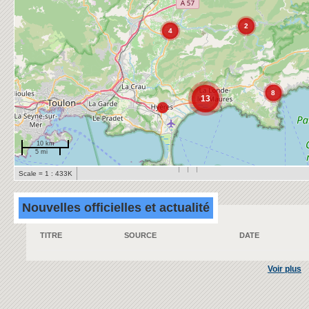
2
4
8
13
10 km
5 mi
Scale = 1 : 433K
Nouvelles officielles et actualité
TITRE
SOURCE
DATE
Voir plus