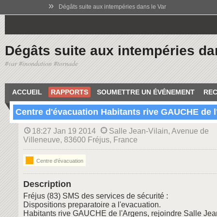
»
Dégâts suite aux intempéries dans le Var
Dégâts suite aux intempéries da
#var #inondation #tornade
ACCUEIL
RAPPORTS
SOUMETTRE UN ÉVÉNEMENT
REC
Centre d'évacuation Habitants rive GAUCHE de 
18:27 Jan 19 2014
Salle Jean-Vilain, Avenue de
Villeneuve, 83600 Fréjus, France
Centre d'évacuation
Description
Fréjus (83) SMS des services de sécurité :
Dispositions preparatoire a l'evacuation.
Habitants rive GAUCHE de l'Argens, rejoindre Salle Jean