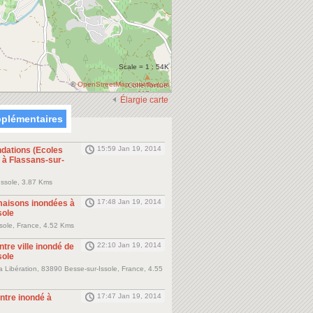
Scale = 1 : 54K
©
OpenStreetMap contributors
Élargie carte
plémentaires
15:59 Jan 19, 2014
ndations (Ecoles
 à Flassans-sur-
Issole, 3.87 Kms
17:48 Jan 19, 2014
maisons inondées à
sole
sole, France, 4.52 Kms
22:10 Jan 19, 2014
ntre ville inondé de
sole
 Libération, 83890 Besse-sur-Issole, France, 4.55
17:47 Jan 19, 2014
ntre inondé à