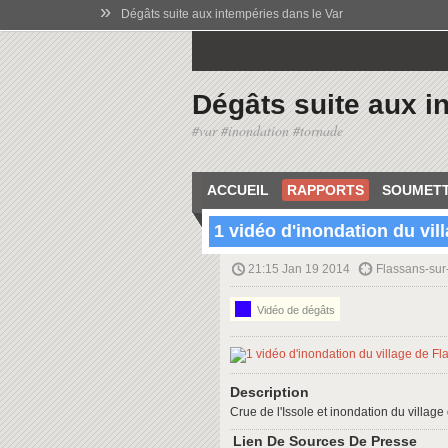
»
Dégâts suite aux intempéries dans le Var
Dégâts suite aux i
#var #inondation #tornade
ACCUEIL
RAPPORTS
SOUMETT
1 vidéo d'inondation du vil
21:15 Jan 19 2014
Flassans-sur
Vidéo de dégâts
Description
Crue de l'Issole et inondation du villag
Lien De Sources De Presse