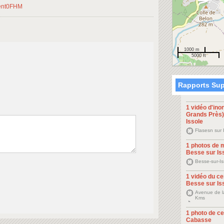
Hent0FHM
1000 m
5000 ft
Rapports Sup
1 vidéo d'ino
Grands Près)
Issole
Flasesn sur 
1 photos de 
Besse sur Is
Besse-sur-Is
1 vidéo du ce
Besse sur Is
Avenue de la
Kms
1 photo de ce
Cabasse