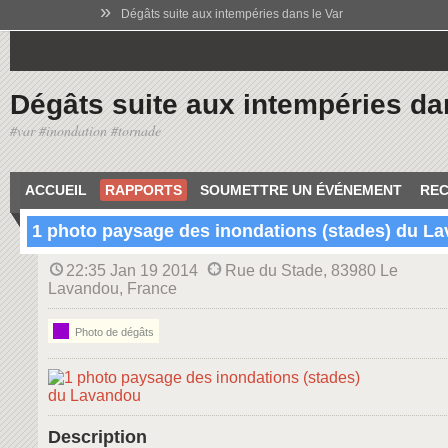
»
Dégâts suite aux intempéries dans le Var
Dégâts suite aux intempéries da
#var #inondation #tornade
ACCUEIL
RAPPORTS
SOUMETTRE UN ÉVÉNEMENT
REC
1 photo paysage des inondations (stades) du L
22:35 Jan 19 2014
Rue du Stade, 83980 Le
Lavandou, France
Photo de dégâts
Description