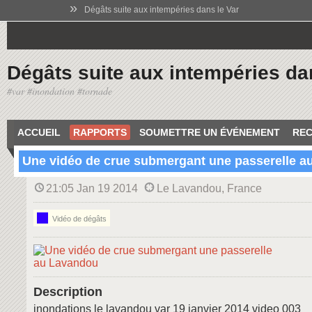
»
Dégâts suite aux intempéries dans le Var
Dégâts suite aux intempéries da
#var #inondation #tornade
ACCUEIL
RAPPORTS
SOUMETTRE UN ÉVÉNEMENT
REC
Une vidéo de crue submergant une passerelle 
21:05 Jan 19 2014
Le Lavandou, France
Vidéo de dégâts
Description
inondations le lavandou var 19 janvier 2014 video 003