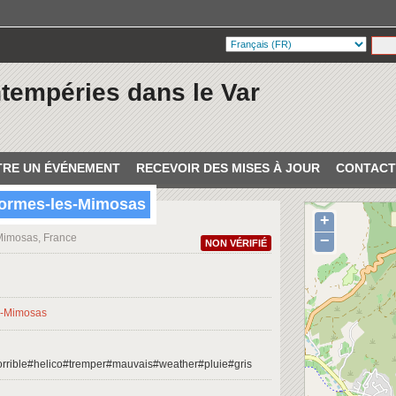
ntempéries dans le Var
RE UN ÉVÉNEMENT
RECEVOIR DES MISES À JOUR
CONTACT
Bormes-les-Mimosas
+
Mimosas, France
−
NON VÉRIFIÉ
rrible#helico#tremper#mauvais#weather#pluie#gris