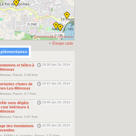
Scale = 1 : 54K
©
OpenStreetMap contributors
Élargie carte
plémentaires
16:39 Jan 19, 2014
ondations et hélico à
Mimosas
Mimosas, France, 0.46 Kms
15:47 Jan 19, 2014
portantes chutes de
rmes-Les-Mimosas
Mimosas, France, 0.7 Kms
16:46 Jan 19, 2014
grêle sans dégâts
cour intérieure à
 Mimosas
Mimosas, France, 0.97 Kms
22:35 Jan 19, 2014
age des inondations
Lavandou
e, 83980 Le Lavandou, France, 2.57 Kms