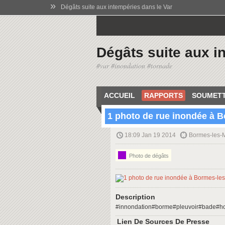
»
Dégâts suite aux intempéries dans le Var
Dégâts suite aux i
#var #inondation #tornade
ACCUEIL
RAPPORTS
SOUMETT
1 photo de rue inondée à 
18:09 Jan 19 2014
Bormes-les-
Photo de dégâts
Description
#innondation#borme#pleuvoir#bade#ho
Lien De Sources De Presse