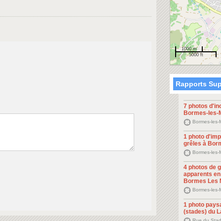
1000 m
5000 ft
Rapports Sup
7 photos d'in
Bormes-les-
Bormes-les-
1 photo d'im
grêles à Bo
Bormes-les-
4 photos de 
apparents en 
Bormes Les
Bormes-les-
1 photo pays
(stades) du 
Rue du Stad