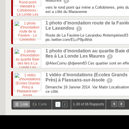
Maures
0
vers le rond point qui mène a Collobrieres, près
est a côté du Maravenne
1 photo d'inondation route de la Favièr
Le Lavandou
0
Route de La Favière-Le Lavandou #intempéries83
pic.twitter.com/ELcP8juWsk
1 photo d'inondation au quartie Baie 
Iles à La Londe Les Maures
3
@AlexCornu @djerem83 Ces quartier sont en effet
1 vidéo d'inondations (Ecoles Grands
Près) à Flassans-sur-Issole
0
Dimanche 19 Janvier 2014. Var Matin Localisation
ce côté.
Liste
Carte
1-30 of 36 Rapports
1
2