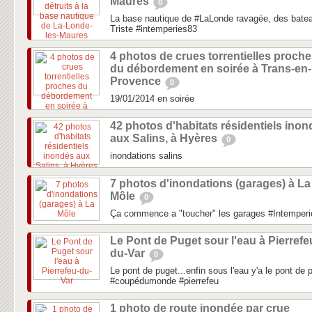
Maures
0
La base nautique de #LaLonde ravagée, des bateau
Triste #intemperies83
4 photos de crues torrentielles proch
du débordement en soirée à Trans-en-
Provence
0
19/01/2014 en soirée
42 photos d'habitats résidentiels ino
aux Salins, à Hyères
0
inondations salins
7 photos d'inondations (garages) à La
Môle
0
Ça commence a "toucher" les garages #Intemperi
Le Pont de Puget sour l'eau à Pierrefe
du-Var
0
Le pont de puget...enfin sous l'eau y'a le pont de 
#coupédumonde #pierrefeu
1 photo de route inondée par crue