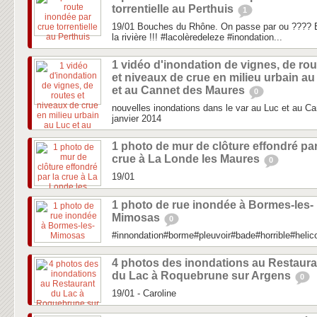
torrentielle au Perthuis
1
19/01 Bouches du Rhône. On passe par ou ???? E
la rivière !!! #lacolèredeleze #inondation...
1 vidéo d'inondation de vignes, de ro
et niveaux de crue en milieu urbain au
et au Cannet des Maures
0
nouvelles inondations dans le var au Luc et au C
janvier 2014
1 photo de mur de clôture effondré par
crue à La Londe les Maures
0
19/01
1 photo de rue inondée à Bormes-les-
Mimosas
0
#innondation#borme#pleuvoir#bade#horrible#heli
4 photos des inondations au Restaura
du Lac à Roquebrune sur Argens
0
19/01 - Caroline