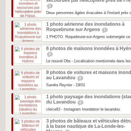
secourues par hélicoptère près de Fré
2
Deux personnes âgées évacuées à l'instant près d
1 photo aérienne des inondations à
Roquebrune sur Argens
1
1 PHOTO. Roquebrune-sur-Argens submergée ce
6 photos de maisons inondées à Hyèr
0
Le nouvel Obs - Localisation mentionnée dans les 
8 photos de voitures et maisons inon
au Lavandou
0
Sandra Reynier - 19/01
1 photo paysage des inondations (sta
du Lavandou
0
cleice83 - Instagram Inondation le lavandou
3 photos de bâteaux et véhicules détru
à la base nautique de La-Londe-les-