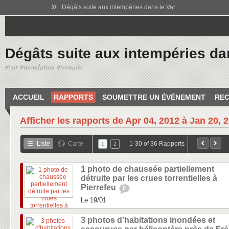
»
Dégâts suite aux intempéries dans le Var
Dégâts suite aux intempéries da
#var #inondation #tornade
ACCUEIL
RAPPORTS
SOUMETTRE UN ÉVÉNEMENT
REC
Afficher les rapports de
Apr 04, 2012 à Jan 20, 
Liste
Carte
1-30 of 36 Rapports
1
2
1 photo de chaussée partiellement
détruite par les crues torrentielles à
Pierrefeu
0
Le 19/01
3 photos d'habitations inondées et