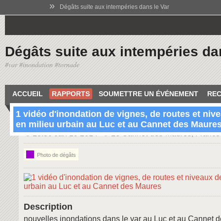
»
Dégâts suite aux intempéries dans le Var
Dégâts suite aux intempéries da
#var #inondation #tornade
ACCUEIL
RAPPORTS
SOUMETTRE UN ÉVÉNEMENT
REC
1 vidéo d'inondation de vignes, de routes et niv
en milieu urbain au Luc et au Cannet des Maure
18:30 Jan 19 2014
Le Cannet-des-Maures, France
Photo de dégâts
Description
nouvelles inondations dans le var au Luc et au Cannet 