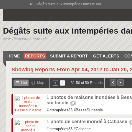
»
Dégâts suite aux intempéries dans le Var
Dégâts suite aux intempéries da
#var #inondation #tornade
HOME
REPORTS
SUBMIT A REPORT
GET ALERTS
CO
Showing Reports From
Apr 04, 2012 to Jan 20, 
List
Map
31-50 of 50 Reports
1
2
1 photos de maisons inondées à Bes
sur Issole
0
#intempéries83 #BesseSurIssole
1 photo de centre inondé à Cabasse
#intempéries83 #Cabasse