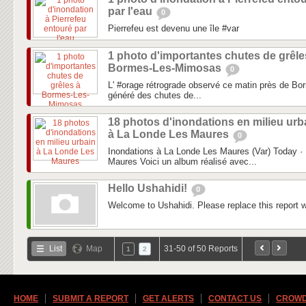
par l'eau
0
Pierrefeu est devenu une île #var
1 photo d'importantes chutes de grêle
Bormes-Les-Mimosas
0
L' #orage rétrograde observé ce matin près de B
généré des chutes de...
18 photos d'inondations en milieu urb
à La Londe Les Maures
0
Inondations à La Londe Les Maures (Var) Today · 
Maures Voici un album réalisé avec...
Hello Ushahidi!
0
Welcome to Ushahidi. Please replace this report wi
List
Map
31-50 of 50 Reports
1
2
HOME
SUBMIT A REPORT
GET ALERTS
CONTACT US
CROWD