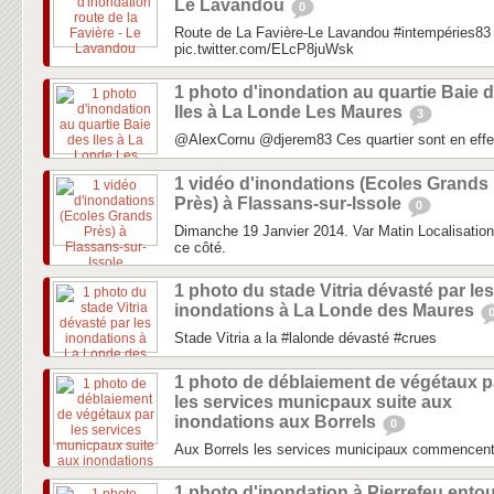
Le Lavandou
0
Route de La Favière-Le Lavandou #intempéries83
pic.twitter.com/ELcP8juWsk
1 photo d'inondation au quartie Baie 
Iles à La Londe Les Maures
3
@AlexCornu @djerem83 Ces quartier sont en effet
1 vidéo d'inondations (Ecoles Grands
Près) à Flassans-sur-Issole
0
Dimanche 19 Janvier 2014. Var Matin Localisation
ce côté.
1 photo du stade Vitria dévasté par les
inondations à La Londe des Maures
Stade Vitria a la #lalonde dévasté #crues
1 photo de déblaiement de végétaux p
les services municpaux suite aux
inondations aux Borrels
0
Aux Borrels les services municipaux commencent
1 photo d'inondation à Pierrefeu ento