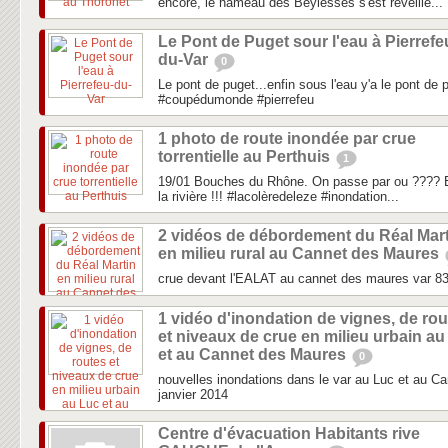
encore, le hameau des Beylesses s'est réveillé...
Le Pont de Puget sour l'eau à Pierrefe
du-Var
0
Le pont de puget...enfin sous l'eau y'a le pont de 
#coupédumonde #pierrefeu
1 photo de route inondée par crue
torrentielle au Perthuis
1
19/01 Bouches du Rhône. On passe par ou ???? E
la rivière !!! #lacolèredeleze #inondation...
2 vidéos de débordement du Réal Mart
en milieu rural au Cannet des Maures
crue devant l'EALAT au cannet des maures var 8
1 vidéo d'inondation de vignes, de ro
et niveaux de crue en milieu urbain au
et au Cannet des Maures
0
nouvelles inondations dans le var au Luc et au C
janvier 2014
Centre d'évacuation Habitants rive