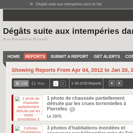
»
Dégâts suite aux intempéries dans le Var
Dégâts suite aux intempéries da
#var #inondation #tornade
HOME
REPORTS
SUBMIT A REPORT
GET ALERTS
CO
Showing Reports From
Apr 04, 2012 to Jan 20, 
List
Map
1-30 of 50 Reports
1
2
1 photo de chaussée partiellement
détruite par les crues torrentielles à
Pierrefeu
0
Le 19/01
3 photos d'habitations inondées et