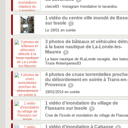
cleice83 - Instagram Inondation le lavandou
1 vidéo du centre ville inondé de Bess
sur Issole
1
Le 19/01 en soirée
3 photos de bâteaux et véhicules détru
à la base nautique de La-Londe-les-
Maures
0
La base nautique de #LaLonde ravagée, des bateau
Triste #intemperies83
4 photos de crues torrentielles proch
du débordement en soirée à Trans-en-
Provence
0
19/01/2014 en soirée
1 vidéo d'inondation du village de
Flassans sur Issole
0
Crue de l'Issole et inondation du village de Flassa
1 vidéo d'inondation à Cabasse
0