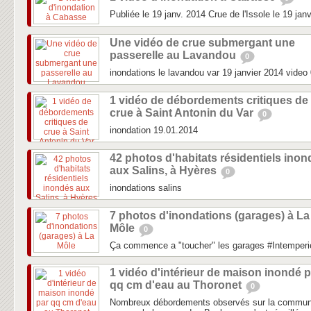
Publiée le 19 janv. 2014 Crue de l'Issole le 19 jan
Une vidéo de crue submergant une
passerelle au Lavandou
0
inondations le lavandou var 19 janvier 2014 video
1 vidéo de débordements critiques de
crue à Saint Antonin du Var
0
inondation 19.01.2014
42 photos d'habitats résidentiels ino
aux Salins, à Hyères
0
inondations salins
7 photos d'inondations (garages) à La
Môle
0
Ça commence a "toucher" les garages #Intemperi
1 vidéo d'intérieur de maison inondé p
qq cm d'eau au Thoronet
0
Nombreux débordements observés sur la commune