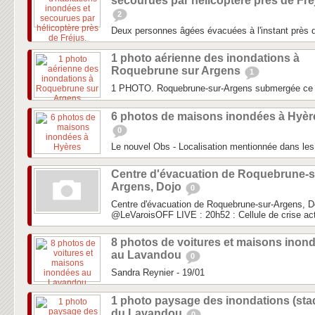
secourues par hélicoptère près de Fré
2
Deux personnes âgées évacuées à l'instant près d
1 photo aérienne des inondations à
Roquebrune sur Argens
1
1 PHOTO. Roquebrune-sur-Argens submergée ce
6 photos de maisons inondées à Hyèr
0
Le nouvel Obs - Localisation mentionnée dans les 
Centre d'évacuation de Roquebrune-s
Argens, Dojo
0
Centre d'évacuation de Roquebrune-sur-Argens, D
‏@LeVaroisOFF LIVE : 20h52 : Cellule de crise act
8 photos de voitures et maisons inon
au Lavandou
0
Sandra Reynier - 19/01
1 photo paysage des inondations (sta
du Lavandou
0