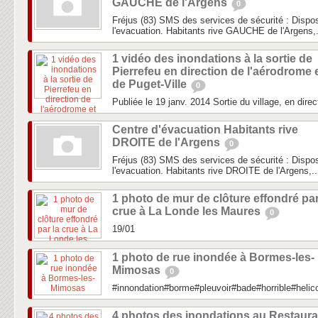
GAUCHE de l'Argens
0
Fréjus (83) SMS des services de sécurité : Dispos
l'evacuation. Habitants rive GAUCHE de l'Argens,.
1 vidéo des inondations à la sortie de
Pierrefeu en direction de l'aérodrome 
de Puget-Ville
0
Publiée le 19 janv. 2014 Sortie du village, en direc
Centre d'évacuation Habitants rive
DROITE de l'Argens
0
Fréjus (83) SMS des services de sécurité : Dispos
l'evacuation. Habitants rive DROITE de l'Argens,..
1 photo de mur de clôture effondré par
crue à La Londe les Maures
0
19/01
1 photo de rue inondée à Bormes-les-
Mimosas
0
#innondation#borme#pleuvoir#bade#horrible#heli
4 photos des inondations au Restaura