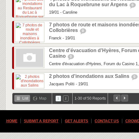
du Lac à Roquebrune sur Argens
0
19/01 - Caroline
7 photos de route et maisons inondée
Collobrières
0
Franck - 19/01
Centre d'évacuation d'Hyères, Forum
Casino
0
Centre d'évacuation d'Hyères, Forum du Casino 
2 photos d'inondations aux Salins
0
Jacques Politi - 19/01
List
Map
1-30 of 50 Reports
1
2
HOME
SUBMIT A REPORT
GET ALERTS
CONTACT US
CROWD