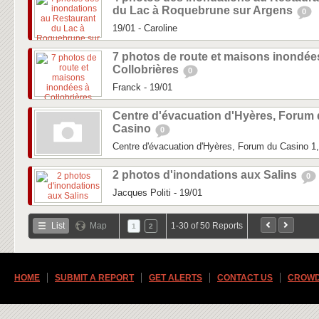
du Lac à Roquebrune sur Argens
0
19/01 - Caroline
7 photos de route et maisons inondée
Collobrières
0
Franck - 19/01
Centre d'évacuation d'Hyères, Forum
Casino
0
Centre d'évacuation d'Hyères, Forum du Casino 
2 photos d'inondations aux Salins
0
Jacques Politi - 19/01
List
Map
1-30 of 50 Reports
1
2
HOME
SUBMIT A REPORT
GET ALERTS
CONTACT US
CROWD