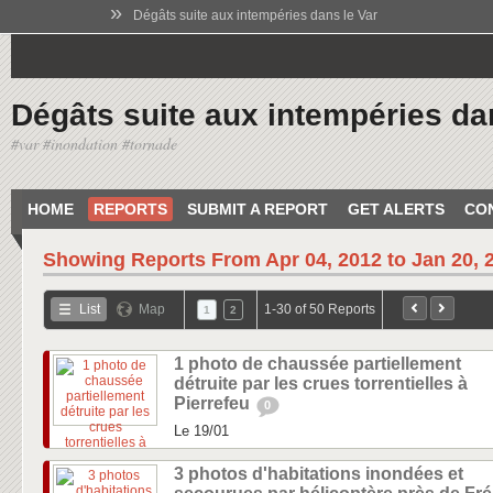
»
Dégâts suite aux intempéries dans le Var
Dégâts suite aux intempéries da
#var #inondation #tornade
HOME
REPORTS
SUBMIT A REPORT
GET ALERTS
CO
Showing Reports From
Apr 04, 2012 to Jan 20, 
List
Map
1-30 of 50 Reports
1
2
1 photo de chaussée partiellement
détruite par les crues torrentielles à
Pierrefeu
0
Le 19/01
3 photos d'habitations inondées et