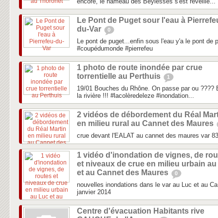
encore, le hameau des Beylesses s'est réveillé...
Le Pont de Puget sour l'eau à Pierrefe
du-Var
0
Le pont de puget...enfin sous l'eau y'a le pont de 
#coupédumonde #pierrefeu
1 photo de route inondée par crue
torrentielle au Perthuis
1
19/01 Bouches du Rhône. On passe par ou ???? E
la rivière !!! #lacolèredeleze #inondation...
2 vidéos de débordement du Réal Mart
en milieu rural au Cannet des Maures
crue devant l'EALAT au cannet des maures var 8
1 vidéo d'inondation de vignes, de ro
et niveaux de crue en milieu urbain au
et au Cannet des Maures
0
nouvelles inondations dans le var au Luc et au C
janvier 2014
Centre d'évacuation Habitants rive