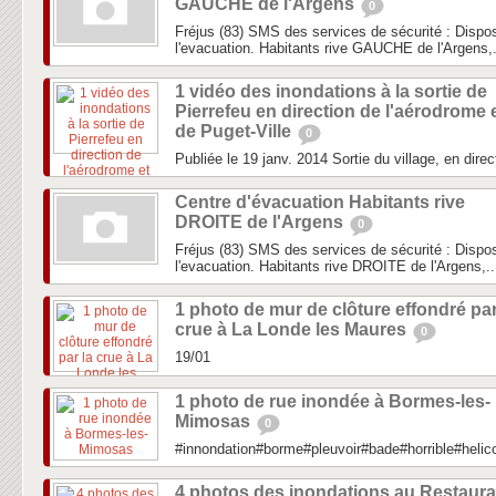
GAUCHE de l'Argens
0
Fréjus (83) SMS des services de sécurité : Dispos
l'evacuation. Habitants rive GAUCHE de l'Argens,.
1 vidéo des inondations à la sortie de
Pierrefeu en direction de l'aérodrome 
de Puget-Ville
0
Publiée le 19 janv. 2014 Sortie du village, en direc
Centre d'évacuation Habitants rive
DROITE de l'Argens
0
Fréjus (83) SMS des services de sécurité : Dispos
l'evacuation. Habitants rive DROITE de l'Argens,..
1 photo de mur de clôture effondré par
crue à La Londe les Maures
0
19/01
1 photo de rue inondée à Bormes-les-
Mimosas
0
#innondation#borme#pleuvoir#bade#horrible#heli
4 photos des inondations au Restaura