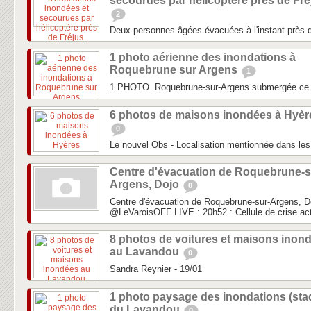
secourues par hélicoptère près de Fré
2
Deux personnes âgées évacuées à l'instant près d
1 photo aérienne des inondations à
Roquebrune sur Argens
1
1 PHOTO. Roquebrune-sur-Argens submergée ce
6 photos de maisons inondées à Hyèr
0
Le nouvel Obs - Localisation mentionnée dans les 
Centre d'évacuation de Roquebrune-s
Argens, Dojo
0
Centre d'évacuation de Roquebrune-sur-Argens, D
‏@LeVaroisOFF LIVE : 20h52 : Cellule de crise act
8 photos de voitures et maisons inon
au Lavandou
0
Sandra Reynier - 19/01
1 photo paysage des inondations (sta
du Lavandou
0