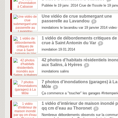
Publiée le 19 janv. 2014 Crue de l'Issole le 19 jan
Une vidéo de crue submergant une
passerelle au Lavandou
0
inondations le lavandou var 19 janvier 2014 video
1 vidéo de débordements critiques de
crue à Saint Antonin du Var
0
inondation 19.01.2014
42 photos d'habitats résidentiels ino
aux Salins, à Hyères
0
inondations salins
7 photos d'inondations (garages) à La
Môle
0
Ça commence a "toucher" les garages #Intemperi
1 vidéo d'intérieur de maison inondé p
qq cm d'eau au Thoronet
0
Nombreux débordements observés sur la commune