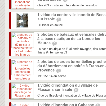
cleice83 - Instagram Inondation le lavandou
1 vidéo du centre ville inondé de Bess
sur Issole
1
Le 19/01 en soirée
3 photos de bâteaux et véhicules détru
à la base nautique de La-Londe-les-
Maures
0
La base nautique de #LaLonde ravagée, des bateau
Triste #intemperies83
4 photos de crues torrentielles proch
du débordement en soirée à Trans-en-
Provence
0
19/01/2014 en soirée
1 vidéo d'inondation du village de
Flassans sur Issole
0
Crue de l'Issole et inondation du village de Flassa
1 vidéo d'inondation à Cabasse
0