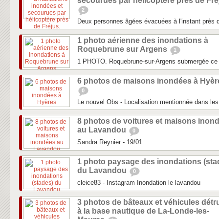
secourues par hélicoptère près de Fré
2
Deux personnes âgées évacuées à l'instant près d
1 photo aérienne des inondations à
Roquebrune sur Argens
1
1 PHOTO. Roquebrune-sur-Argens submergée ce
6 photos de maisons inondées à Hyèr
0
Le nouvel Obs - Localisation mentionnée dans les 
8 photos de voitures et maisons inon
au Lavandou
0
Sandra Reynier - 19/01
1 photo paysage des inondations (sta
du Lavandou
0
cleice83 - Instagram Inondation le lavandou
3 photos de bâteaux et véhicules détru
à la base nautique de La-Londe-les-