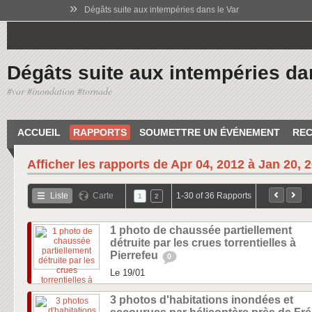
»
Dégâts suite aux intempéries dans le Var
Dégâts suite aux intempéries da
#var #inondation #tornade
ACCUEIL
RAPPORTS
SOUMETTRE UN ÉVÉNEMENT
REC
Afficher les rapports de
Apr 04, 2012 à Jan 20, 
Liste
Carte
1-30 of 36 Rapports
1
2
1 photo de chaussée partiellement
détruite par les crues torrentielles à
Pierrefeu
0
Le 19/01
3 photos d'habitations inondées et