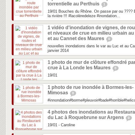
torrentielle au Perthuis
1
19/01 Bouches du Rhône. On passe par ou ???? E
la rivière !!! #lacolèredeleze #inondation...
1 vidéo d'inondation de vignes, de ro
et niveaux de crue en milieu urbain au
et au Cannet des Maures
0
nouvelles inondations dans le var au Luc et au C
janvier 2014
1 photo de mur de clôture effondré par
crue à La Londe les Maures
0
19/01
1 photo de rue inondée à Bormes-les-
Mimosas
0
#innondation#borme#pleuvoir#bade#horrible#heli
4 photos des inondations au Restaura
du Lac à Roquebrune sur Argens
0
19/01 - Caroline