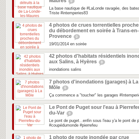
Maures
0
La base nautique de #LaLonde ravagée, des bateau
Triste #intemperies83
4 photos de crues torrentielles proch
du débordement en soirée à Trans-en-
Provence
0
19/01/2014 en soirée
42 photos d'habitats résidentiels ino
aux Salins, à Hyères
0
inondations salins
7 photos d'inondations (garages) à La
Môle
0
Ça commence a "toucher" les garages #Intemperi
Le Pont de Puget sour l'eau à Pierrefe
du-Var
0
Le pont de puget...enfin sous l'eau y'a le pont de 
#coupédumonde #pierrefeu
1 photo de route inondée par crue