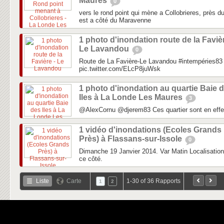
Maures
0
vers le rond point qui mène a Collobrieres, près
est a côté du Maravenne
1 photo d'inondation route de la Favièr
Le Lavandou
0
Route de La Favière-Le Lavandou #intempéries83
pic.twitter.com/ELcP8juWsk
1 photo d'inondation au quartie Baie 
Iles à La Londe Les Maures
3
@AlexCornu @djerem83 Ces quartier sont en effet
1 vidéo d'inondations (Ecoles Grands
Près) à Flassans-sur-Issole
0
Dimanche 19 Janvier 2014. Var Matin Localisation
ce côté.
Liste
Carte
1-30 of 36 Rapports
1
2