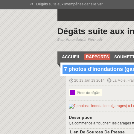
»
Dégâts suite aux intempéries dans le Var
Dégâts suite aux i
#var #inondation #tornade
ACCUEIL
RAPPORTS
SOUMETT
7 photos d'inondations (ga
20:13 Jan 19 2014
La Môle, Fra
Photo de dégâts
Description
Ça commence a "toucher" les garages 
Lien De Sources De Presse