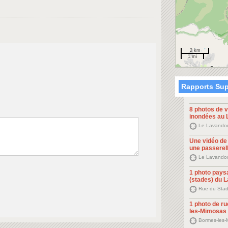
2 km
1 mi
Rapports Sup
8 photos de 
inondées au
Le Lavandou
Une vidéo de
une passerel
Le Lavandou
1 photo pays
(stades) du 
Rue du Stad
1 photo de r
les-Mimosas
Bormes-les-