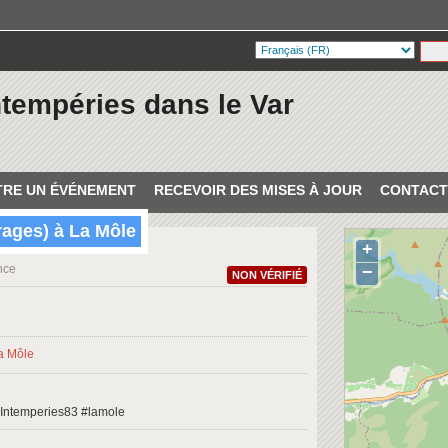
ntempéries dans le Var
RE UN ÉVÉNEMENT
RECEVOIR DES MISES À JOUR
CONTACT
rages) à La Môle
+
nce
−
NON VÉRIFIÉ
#Intemperies83 #lamole