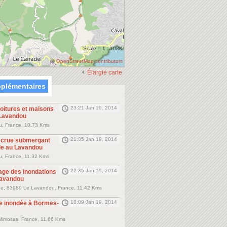
Scale = 1 : 108K
©
OpenStreetMap contributors
Élargie carte
plémentaires
23:21 Jan 19, 2014
voitures et maisons
 Lavandou
, France, 10.73 Kms
21:05 Jan 19, 2014
 crue submergant
le au Lavandou
, France, 11.32 Kms
22:35 Jan 19, 2014
age des inondations
Lavandou
e, 83980 Le Lavandou, France, 11.42 Kms
18:09 Jan 19, 2014
ue inondée à Bormes-
Mimosas, France, 11.66 Kms