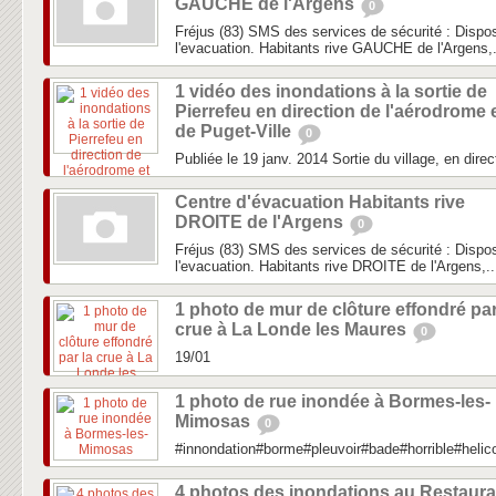
GAUCHE de l'Argens
0
Fréjus (83) SMS des services de sécurité : Dispos
l'evacuation. Habitants rive GAUCHE de l'Argens,.
1 vidéo des inondations à la sortie de
Pierrefeu en direction de l'aérodrome 
de Puget-Ville
0
Publiée le 19 janv. 2014 Sortie du village, en direc
Centre d'évacuation Habitants rive
DROITE de l'Argens
0
Fréjus (83) SMS des services de sécurité : Dispos
l'evacuation. Habitants rive DROITE de l'Argens,..
1 photo de mur de clôture effondré par
crue à La Londe les Maures
0
19/01
1 photo de rue inondée à Bormes-les-
Mimosas
0
#innondation#borme#pleuvoir#bade#horrible#heli
4 photos des inondations au Restaura