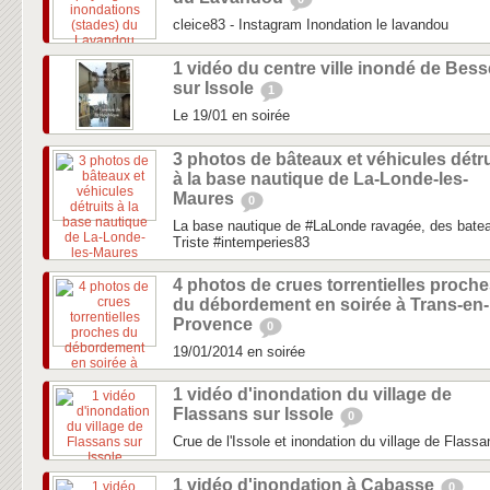
cleice83 - Instagram Inondation le lavandou
1 vidéo du centre ville inondé de Bess
sur Issole
1
Le 19/01 en soirée
3 photos de bâteaux et véhicules détru
à la base nautique de La-Londe-les-
Maures
0
La base nautique de #LaLonde ravagée, des bateau
Triste #intemperies83
4 photos de crues torrentielles proch
du débordement en soirée à Trans-en-
Provence
0
19/01/2014 en soirée
1 vidéo d'inondation du village de
Flassans sur Issole
0
Crue de l'Issole et inondation du village de Flassa
1 vidéo d'inondation à Cabasse
0