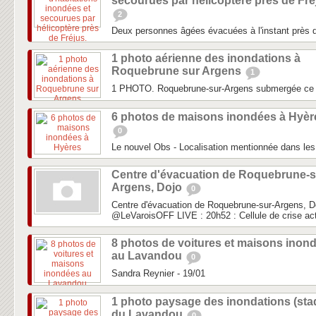
secourues par hélicoptère près de Fré
2
Deux personnes âgées évacuées à l'instant près d
1 photo aérienne des inondations à
Roquebrune sur Argens
1
1 PHOTO. Roquebrune-sur-Argens submergée ce
6 photos de maisons inondées à Hyèr
0
Le nouvel Obs - Localisation mentionnée dans les 
Centre d'évacuation de Roquebrune-s
Argens, Dojo
0
Centre d'évacuation de Roquebrune-sur-Argens, D
‏@LeVaroisOFF LIVE : 20h52 : Cellule de crise act
8 photos de voitures et maisons inon
au Lavandou
0
Sandra Reynier - 19/01
1 photo paysage des inondations (sta
du Lavandou
0