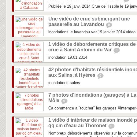
Publiée le 19 janv. 2014 Crue de l'Issole le 19 jan
Une vidéo de crue submergant une
passerelle au Lavandou
0
inondations le lavandou var 19 janvier 2014 video
1 vidéo de débordements critiques de
crue à Saint Antonin du Var
0
inondation 19.01.2014
42 photos d'habitats résidentiels ino
aux Salins, à Hyères
0
inondations salins
7 photos d'inondations (garages) à La
Môle
0
Ça commence a "toucher" les garages #Intemperi
1 vidéo d'intérieur de maison inondé p
qq cm d'eau au Thoronet
0
Nombreux débordements observés sur la commune