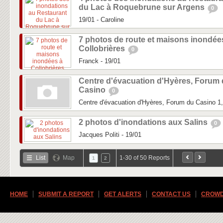
du Lac à Roquebrune sur Argens
0
19/01 - Caroline
7 photos de route et maisons inondée
Collobrières
0
Franck - 19/01
Centre d'évacuation d'Hyères, Forum
Casino
0
Centre d'évacuation d'Hyères, Forum du Casino 
2 photos d'inondations aux Salins
0
Jacques Politi - 19/01
List
Map
1-30 of 50 Reports
1
2
HOME
SUBMIT A REPORT
GET ALERTS
CONTACT US
CROWD