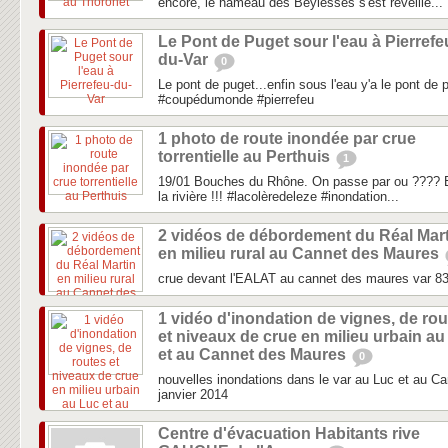
encore, le hameau des Beylesses s'est réveillé...
Le Pont de Puget sour l'eau à Pierrefe
du-Var
0
Le pont de puget...enfin sous l'eau y'a le pont de 
#coupédumonde #pierrefeu
1 photo de route inondée par crue
torrentielle au Perthuis
1
19/01 Bouches du Rhône. On passe par ou ???? E
la rivière !!! #lacolèredeleze #inondation...
2 vidéos de débordement du Réal Mart
en milieu rural au Cannet des Maures
crue devant l'EALAT au cannet des maures var 8
1 vidéo d'inondation de vignes, de ro
et niveaux de crue en milieu urbain au
et au Cannet des Maures
0
nouvelles inondations dans le var au Luc et au C
janvier 2014
Centre d'évacuation Habitants rive