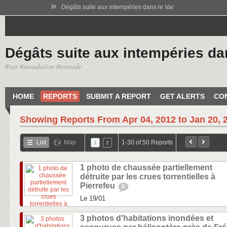
»
Dégâts suite aux intempéries dans le Var
Dégâts suite aux intempéries da
#var #inondation #tornade
HOME
REPORTS
SUBMIT A REPORT
GET ALERTS
CO
Showing Reports From
Apr 04, 2012 to Jan 20, 
List
Map
1-30 of 50 Reports
1
2
1 photo de chaussée partiellement
détruite par les crues torrentielles à
Pierrefeu
0
Le 19/01
3 photos d'habitations inondées et