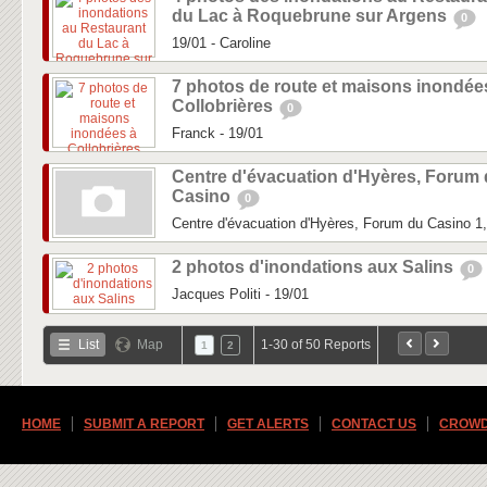
du Lac à Roquebrune sur Argens
0
19/01 - Caroline
7 photos de route et maisons inondée
Collobrières
0
Franck - 19/01
Centre d'évacuation d'Hyères, Forum
Casino
0
Centre d'évacuation d'Hyères, Forum du Casino 
2 photos d'inondations aux Salins
0
Jacques Politi - 19/01
List
Map
1-30 of 50 Reports
1
2
HOME
SUBMIT A REPORT
GET ALERTS
CONTACT US
CROWD