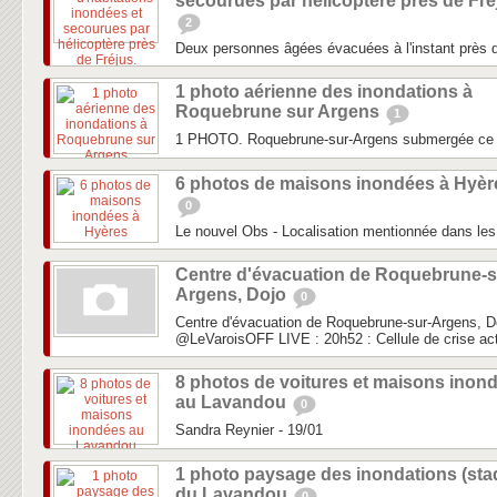
secourues par hélicoptère près de Fré
2
Deux personnes âgées évacuées à l'instant près d
1 photo aérienne des inondations à
Roquebrune sur Argens
1
1 PHOTO. Roquebrune-sur-Argens submergée ce
6 photos de maisons inondées à Hyèr
0
Le nouvel Obs - Localisation mentionnée dans les 
Centre d'évacuation de Roquebrune-s
Argens, Dojo
0
Centre d'évacuation de Roquebrune-sur-Argens, D
‏@LeVaroisOFF LIVE : 20h52 : Cellule de crise act
8 photos de voitures et maisons inon
au Lavandou
0
Sandra Reynier - 19/01
1 photo paysage des inondations (sta
du Lavandou
0