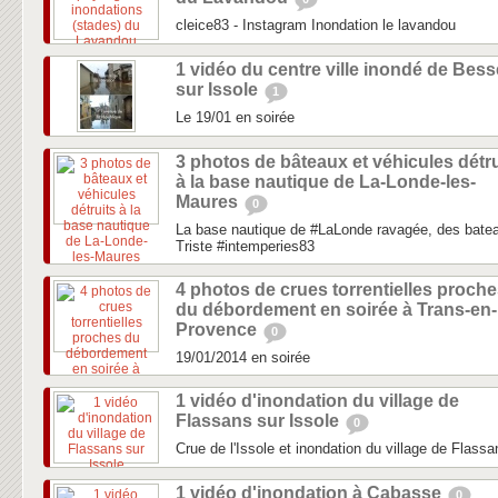
cleice83 - Instagram Inondation le lavandou
1 vidéo du centre ville inondé de Bess
sur Issole
1
Le 19/01 en soirée
3 photos de bâteaux et véhicules détru
à la base nautique de La-Londe-les-
Maures
0
La base nautique de #LaLonde ravagée, des bateau
Triste #intemperies83
4 photos de crues torrentielles proch
du débordement en soirée à Trans-en-
Provence
0
19/01/2014 en soirée
1 vidéo d'inondation du village de
Flassans sur Issole
0
Crue de l'Issole et inondation du village de Flassa
1 vidéo d'inondation à Cabasse
0