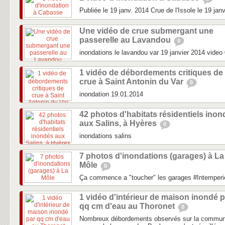
Publiée le 19 janv. 2014 Crue de l'Issole le 19 jan
Une vidéo de crue submergant une
passerelle au Lavandou
0
inondations le lavandou var 19 janvier 2014 video
1 vidéo de débordements critiques de
crue à Saint Antonin du Var
0
inondation 19.01.2014
42 photos d'habitats résidentiels ino
aux Salins, à Hyères
0
inondations salins
7 photos d'inondations (garages) à La
Môle
0
Ça commence a "toucher" les garages #Intemperi
1 vidéo d'intérieur de maison inondé p
qq cm d'eau au Thoronet
0
Nombreux débordements observés sur la commune