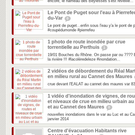
encore, le hameau des Beylesses s'est réveillé...
Le Pont de Puget sour l'eau à Pierrefe
du-Var
0
Le pont de puget...enfin sous l'eau y'a le pont de 
#coupédumonde #pierrefeu
1 photo de route inondée par crue
torrentielle au Perthuis
1
19/01 Bouches du Rhône. On passe par ou ???? E
la rivière !!! #lacolèredeleze #inondation...
2 vidéos de débordement du Réal Mart
en milieu rural au Cannet des Maures
crue devant l'EALAT au cannet des maures var 8
1 vidéo d'inondation de vignes, de ro
et niveaux de crue en milieu urbain au
et au Cannet des Maures
0
nouvelles inondations dans le var au Luc et au C
janvier 2014
Centre d'évacuation Habitants rive