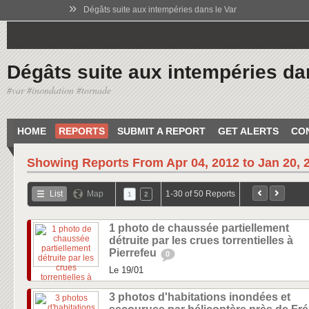
»
Dégâts suite aux intempéries dans le Var
Dégâts suite aux intempéries da
#var #inondation #tornade
HOME
REPORTS
SUBMIT A REPORT
GET ALERTS
CO
Showing Reports From
Apr 04, 2012 to Jan 20, 
List
Map
1-30 of 50 Reports
1
2
1 photo de chaussée partiellement
détruite par les crues torrentielles à
Pierrefeu
0
Le 19/01
3 photos d'habitations inondées et