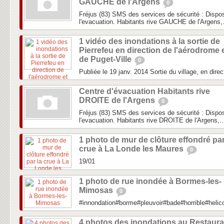
GAUCHE de l'Argens
0
Fréjus (83) SMS des services de sécurité : Dispos
l'evacuation. Habitants rive GAUCHE de l'Argens,.
1 vidéo des inondations à la sortie de
Pierrefeu en direction de l'aérodrome 
de Puget-Ville
0
Publiée le 19 janv. 2014 Sortie du village, en direc
Centre d'évacuation Habitants rive
DROITE de l'Argens
0
Fréjus (83) SMS des services de sécurité : Dispos
l'evacuation. Habitants rive DROITE de l'Argens,..
1 photo de mur de clôture effondré par
crue à La Londe les Maures
0
19/01
1 photo de rue inondée à Bormes-les-
Mimosas
0
#innondation#borme#pleuvoir#bade#horrible#heli
4 photos des inondations au Restaura