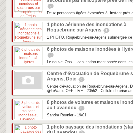
secourues par hélicoptère près de Fré
2
Deux personnes âgées évacuées à l'instant près d
1 photo aérienne des inondations à
Roquebrune sur Argens
1
1 PHOTO. Roquebrune-sur-Argens submergée ce
6 photos de maisons inondées à Hyèr
0
Le nouvel Obs - Localisation mentionnée dans les 
Centre d'évacuation de Roquebrune-s
Argens, Dojo
0
Centre d'évacuation de Roquebrune-sur-Argens, D
‏@LeVaroisOFF LIVE : 20h52 : Cellule de crise act
8 photos de voitures et maisons inon
au Lavandou
0
Sandra Reynier - 19/01
1 photo paysage des inondations (sta
du Lavandou
0