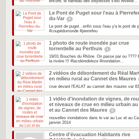
encore, le hameau des Beylesses s'est réveillé...
Le Pont de Puget sour l'eau à Pierrefe
du-Var
0
Le pont de puget...enfin sous l'eau y'a le pont de 
#coupédumonde #pierrefeu
1 photo de route inondée par crue
torrentielle au Perthuis
1
19/01 Bouches du Rhône. On passe par ou ???? E
la rivière !!! #lacolèredeleze #inondation...
2 vidéos de débordement du Réal Mart
en milieu rural au Cannet des Maures
crue devant l'EALAT au cannet des maures var 8
1 vidéo d'inondation de vignes, de ro
et niveaux de crue en milieu urbain au
et au Cannet des Maures
0
nouvelles inondations dans le var au Luc et au C
janvier 2014
Centre d'évacuation Habitants rive