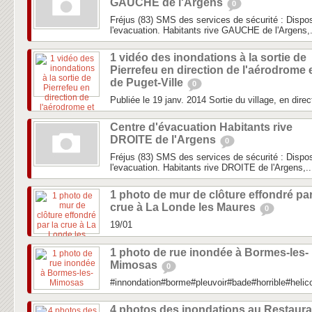
GAUCHE de l'Argens
0
Fréjus (83) SMS des services de sécurité : Dispos
l'evacuation. Habitants rive GAUCHE de l'Argens,.
1 vidéo des inondations à la sortie de
Pierrefeu en direction de l'aérodrome 
de Puget-Ville
0
Publiée le 19 janv. 2014 Sortie du village, en direc
Centre d'évacuation Habitants rive
DROITE de l'Argens
0
Fréjus (83) SMS des services de sécurité : Dispos
l'evacuation. Habitants rive DROITE de l'Argens,..
1 photo de mur de clôture effondré par
crue à La Londe les Maures
0
19/01
1 photo de rue inondée à Bormes-les-
Mimosas
0
#innondation#borme#pleuvoir#bade#horrible#heli
4 photos des inondations au Restaura