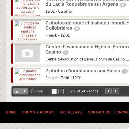
du Lac à Roquebrune sur Argens
0
19/01 - Caroline
7 photos de route et maisons inondée
Collobrières
0
Franck - 19/01
Centre d'évacuation d'Hyères, Forum
Casino
0
Centre d'évacuation d'Hyères, Forum du Casino 
2 photos d'inondations aux Salins
0
Jacques Politi - 19/01
List
Map
1-30 of 50 Reports
1
2
HOME
SUBMIT A REPORT
GET ALERTS
CONTACT US
CROWD