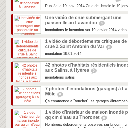
Publiée le 19 janv. 2014 Crue de l'Issole le 19 jan
Une vidéo de crue submergant une
passerelle au Lavandou
0
inondations le lavandou var 19 janvier 2014 video
1 vidéo de débordements critiques de
crue à Saint Antonin du Var
0
inondation 19.01.2014
42 photos d'habitats résidentiels ino
aux Salins, à Hyères
0
inondations salins
7 photos d'inondations (garages) à La
Môle
0
Ça commence a "toucher" les garages #Intemperi
1 vidéo d'intérieur de maison inondé p
qq cm d'eau au Thoronet
0
Nombreux débordements observés sur la commune