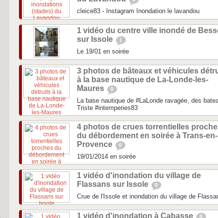
cleice83 - Instagram Inondation le lavandou
1 vidéo du centre ville inondé de Bess
sur Issole
1
Le 19/01 en soirée
3 photos de bâteaux et véhicules détru
à la base nautique de La-Londe-les-
Maures
0
La base nautique de #LaLonde ravagée, des bateau
Triste #intemperies83
4 photos de crues torrentielles proch
du débordement en soirée à Trans-en-
Provence
0
19/01/2014 en soirée
1 vidéo d'inondation du village de
Flassans sur Issole
0
Crue de l'Issole et inondation du village de Flassa
1 vidéo d'inondation à Cabasse
0