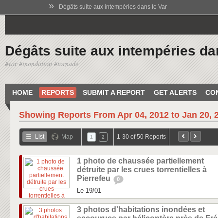
»
Dégâts suite aux intempéries dans le Var
Dégâts suite aux intempéries da
#var #inondation #tornade
HOME
REPORTS
SUBMIT A REPORT
GET ALERTS
CO
Showing Reports From
Apr 04, 2012 to Jan 20, 
List
Map
1-30 of 50 Reports
1
2
1 photo de chaussée partiellement
détruite par les crues torrentielles à
Pierrefeu
0
Le 19/01
3 photos d'habitations inondées et