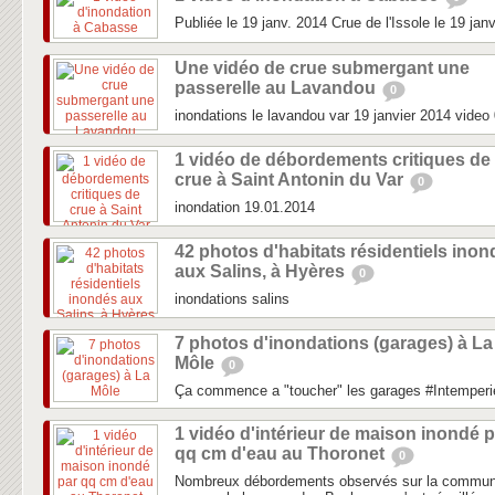
Publiée le 19 janv. 2014 Crue de l'Issole le 19 jan
Une vidéo de crue submergant une
passerelle au Lavandou
0
inondations le lavandou var 19 janvier 2014 video
1 vidéo de débordements critiques de
crue à Saint Antonin du Var
0
inondation 19.01.2014
42 photos d'habitats résidentiels ino
aux Salins, à Hyères
0
inondations salins
7 photos d'inondations (garages) à La
Môle
0
Ça commence a "toucher" les garages #Intemperi
1 vidéo d'intérieur de maison inondé p
qq cm d'eau au Thoronet
0
Nombreux débordements observés sur la commune