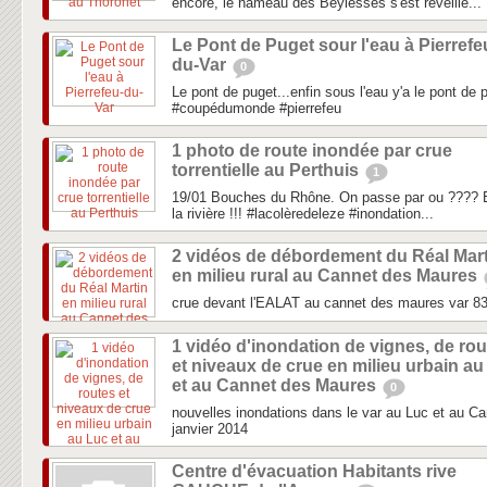
encore, le hameau des Beylesses s'est réveillé...
Le Pont de Puget sour l'eau à Pierrefe
du-Var
0
Le pont de puget...enfin sous l'eau y'a le pont de 
#coupédumonde #pierrefeu
1 photo de route inondée par crue
torrentielle au Perthuis
1
19/01 Bouches du Rhône. On passe par ou ???? E
la rivière !!! #lacolèredeleze #inondation...
2 vidéos de débordement du Réal Mart
en milieu rural au Cannet des Maures
crue devant l'EALAT au cannet des maures var 8
1 vidéo d'inondation de vignes, de ro
et niveaux de crue en milieu urbain au
et au Cannet des Maures
0
nouvelles inondations dans le var au Luc et au C
janvier 2014
Centre d'évacuation Habitants rive