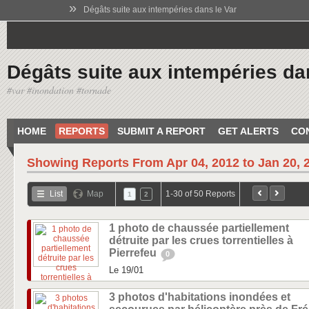
»
Dégâts suite aux intempéries dans le Var
Dégâts suite aux intempéries da
#var #inondation #tornade
HOME
REPORTS
SUBMIT A REPORT
GET ALERTS
CO
Showing Reports From
Apr 04, 2012 to Jan 20, 
List
Map
1-30 of 50 Reports
1
2
1 photo de chaussée partiellement
détruite par les crues torrentielles à
Pierrefeu
0
Le 19/01
3 photos d'habitations inondées et