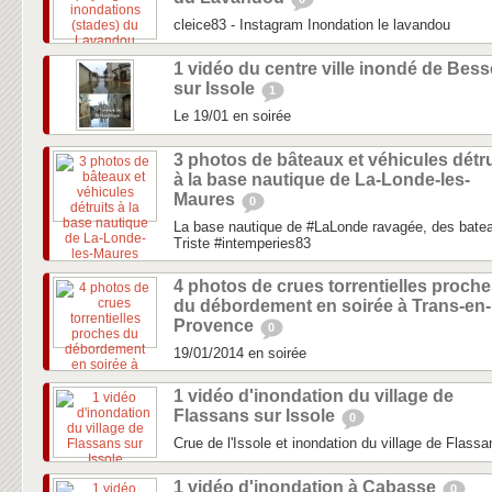
cleice83 - Instagram Inondation le lavandou
1 vidéo du centre ville inondé de Bess
sur Issole
1
Le 19/01 en soirée
3 photos de bâteaux et véhicules détru
à la base nautique de La-Londe-les-
Maures
0
La base nautique de #LaLonde ravagée, des bateau
Triste #intemperies83
4 photos de crues torrentielles proch
du débordement en soirée à Trans-en-
Provence
0
19/01/2014 en soirée
1 vidéo d'inondation du village de
Flassans sur Issole
0
Crue de l'Issole et inondation du village de Flassa
1 vidéo d'inondation à Cabasse
0