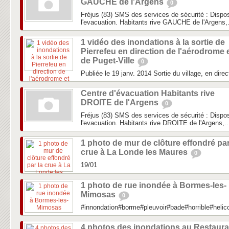
GAUCHE de l'Argens
0
Fréjus (83) SMS des services de sécurité : Dispos
l'evacuation. Habitants rive GAUCHE de l'Argens,.
1 vidéo des inondations à la sortie de
Pierrefeu en direction de l'aérodrome 
de Puget-Ville
0
Publiée le 19 janv. 2014 Sortie du village, en direc
Centre d'évacuation Habitants rive
DROITE de l'Argens
0
Fréjus (83) SMS des services de sécurité : Dispos
l'evacuation. Habitants rive DROITE de l'Argens,..
1 photo de mur de clôture effondré par
crue à La Londe les Maures
0
19/01
1 photo de rue inondée à Bormes-les-
Mimosas
0
#innondation#borme#pleuvoir#bade#horrible#heli
4 photos des inondations au Restaura