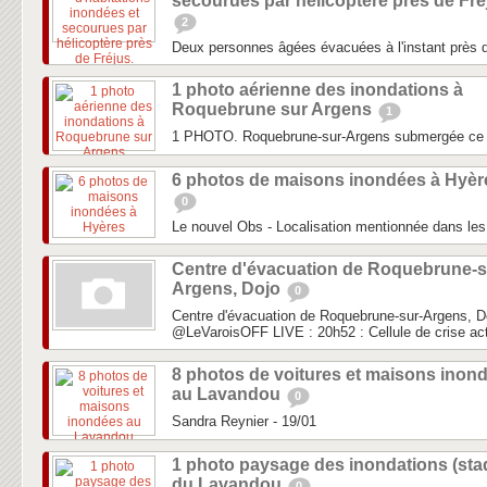
secourues par hélicoptère près de Fré
2
Deux personnes âgées évacuées à l'instant près d
1 photo aérienne des inondations à
Roquebrune sur Argens
1
1 PHOTO. Roquebrune-sur-Argens submergée ce
6 photos de maisons inondées à Hyèr
0
Le nouvel Obs - Localisation mentionnée dans les 
Centre d'évacuation de Roquebrune-s
Argens, Dojo
0
Centre d'évacuation de Roquebrune-sur-Argens, D
‏@LeVaroisOFF LIVE : 20h52 : Cellule de crise act
8 photos de voitures et maisons inon
au Lavandou
0
Sandra Reynier - 19/01
1 photo paysage des inondations (sta
du Lavandou
0