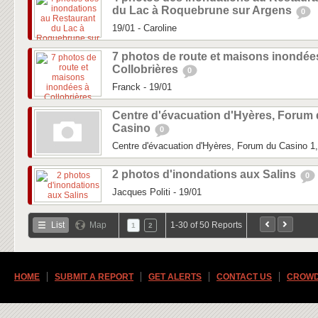
du Lac à Roquebrune sur Argens
0
19/01 - Caroline
7 photos de route et maisons inondée
Collobrières
0
Franck - 19/01
Centre d'évacuation d'Hyères, Forum
Casino
0
Centre d'évacuation d'Hyères, Forum du Casino 
2 photos d'inondations aux Salins
0
Jacques Politi - 19/01
List
Map
1-30 of 50 Reports
1
2
HOME
SUBMIT A REPORT
GET ALERTS
CONTACT US
CROWD