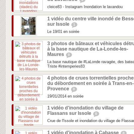
cleice83 - Instagram Inondation le lavandou
1 vidéo du centre ville inondé de Bess
sur Issole
1
Le 19/01 en soirée
3 photos de bâteaux et véhicules détru
à la base nautique de La-Londe-les-
Maures
0
La base nautique de #LaLonde ravagée, des bateau
Triste #intemperies83
4 photos de crues torrentielles proch
du débordement en soirée à Trans-en-
Provence
0
19/01/2014 en soirée
1 vidéo d'inondation du village de
Flassans sur Issole
0
Crue de l'Issole et inondation du village de Flassa
1 vidéo d'inondation à Cabasse
0