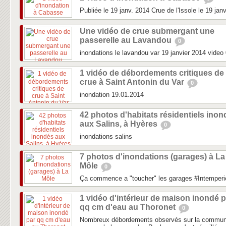
Publiée le 19 janv. 2014 Crue de l'Issole le 19 jan
Une vidéo de crue submergant une
passerelle au Lavandou
0
inondations le lavandou var 19 janvier 2014 video
1 vidéo de débordements critiques de
crue à Saint Antonin du Var
0
inondation 19.01.2014
42 photos d'habitats résidentiels ino
aux Salins, à Hyères
0
inondations salins
7 photos d'inondations (garages) à La
Môle
0
Ça commence a "toucher" les garages #Intemperi
1 vidéo d'intérieur de maison inondé p
qq cm d'eau au Thoronet
0
Nombreux débordements observés sur la commune