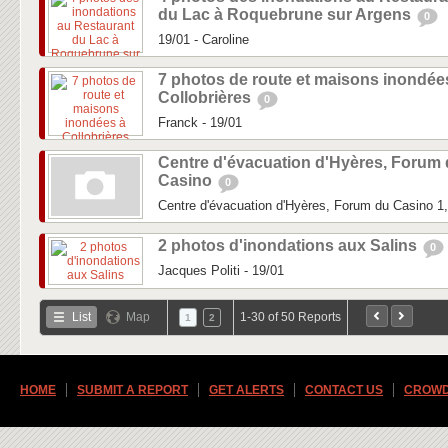
du Lac à Roquebrune sur Argens
0
19/01 - Caroline
7 photos de route et maisons inondée
Collobrières
0
Franck - 19/01
Centre d'évacuation d'Hyères, Forum
Casino
0
Centre d'évacuation d'Hyères, Forum du Casino 
2 photos d'inondations aux Salins
0
Jacques Politi - 19/01
List
Map
1-30 of 50 Reports
1
2
HOME
SUBMIT A REPORT
GET ALERTS
CONTACT US
CROWD