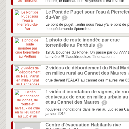
encore, le hameau des Beylesses s'est réveillé...
Le Pont de Puget sour l'eau à Pierrefe
du-Var
0
Le pont de puget...enfin sous l'eau y'a le pont de 
#coupédumonde #pierrefeu
1 photo de route inondée par crue
torrentielle au Perthuis
1
19/01 Bouches du Rhône. On passe par ou ???? E
la rivière !!! #lacolèredeleze #inondation...
2 vidéos de débordement du Réal Mart
en milieu rural au Cannet des Maures
crue devant l'EALAT au cannet des maures var 8
1 vidéo d'inondation de vignes, de ro
et niveaux de crue en milieu urbain au
et au Cannet des Maures
0
nouvelles inondations dans le var au Luc et au C
janvier 2014
Centre d'évacuation Habitants rive