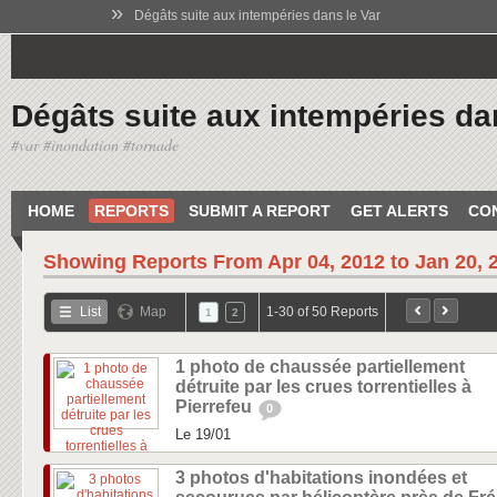
»
Dégâts suite aux intempéries dans le Var
Dégâts suite aux intempéries da
#var #inondation #tornade
HOME
REPORTS
SUBMIT A REPORT
GET ALERTS
CO
Showing Reports From
Apr 04, 2012 to Jan 20, 
List
Map
1-30 of 50 Reports
1
2
1 photo de chaussée partiellement
détruite par les crues torrentielles à
Pierrefeu
0
Le 19/01
3 photos d'habitations inondées et