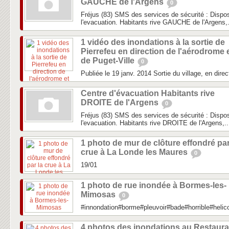
GAUCHE de l'Argens
0
Fréjus (83) SMS des services de sécurité : Dispos
l'evacuation. Habitants rive GAUCHE de l'Argens,.
1 vidéo des inondations à la sortie de
Pierrefeu en direction de l'aérodrome 
de Puget-Ville
0
Publiée le 19 janv. 2014 Sortie du village, en direc
Centre d'évacuation Habitants rive
DROITE de l'Argens
0
Fréjus (83) SMS des services de sécurité : Dispos
l'evacuation. Habitants rive DROITE de l'Argens,..
1 photo de mur de clôture effondré par
crue à La Londe les Maures
0
19/01
1 photo de rue inondée à Bormes-les-
Mimosas
0
#innondation#borme#pleuvoir#bade#horrible#heli
4 photos des inondations au Restaura