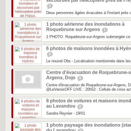
secourues par hélicoptère près de Fré
2
Deux personnes âgées évacuées à l'instant près d
1 photo aérienne des inondations à
Roquebrune sur Argens
1
1 PHOTO. Roquebrune-sur-Argens submergée ce
6 photos de maisons inondées à Hyèr
0
Le nouvel Obs - Localisation mentionnée dans les 
Centre d'évacuation de Roquebrune-s
Argens, Dojo
0
Centre d'évacuation de Roquebrune-sur-Argens, D
‏@LeVaroisOFF LIVE : 20h52 : Cellule de crise act
8 photos de voitures et maisons inon
au Lavandou
0
Sandra Reynier - 19/01
1 photo paysage des inondations (sta
du Lavandou
0