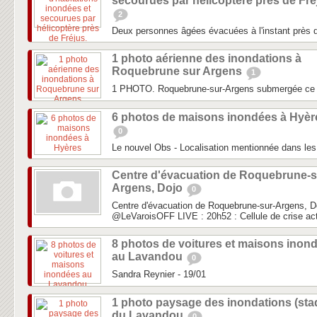
secourues par hélicoptère près de Fré
2
Deux personnes âgées évacuées à l'instant près d
1 photo aérienne des inondations à
Roquebrune sur Argens
1
1 PHOTO. Roquebrune-sur-Argens submergée ce
6 photos de maisons inondées à Hyèr
0
Le nouvel Obs - Localisation mentionnée dans les 
Centre d'évacuation de Roquebrune-s
Argens, Dojo
0
Centre d'évacuation de Roquebrune-sur-Argens, D
‏@LeVaroisOFF LIVE : 20h52 : Cellule de crise act
8 photos de voitures et maisons inon
au Lavandou
0
Sandra Reynier - 19/01
1 photo paysage des inondations (sta
du Lavandou
0