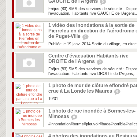
GAUCHE de l'Argens
0
Fréjus (83) SMS des services de sécurité : Dispos
l'evacuation. Habitants rive GAUCHE de l'Argens,.
1 vidéo des inondations à la sortie de
Pierrefeu en direction de l'aérodrome 
de Puget-Ville
0
Publiée le 19 janv. 2014 Sortie du village, en direc
Centre d'évacuation Habitants rive
DROITE de l'Argens
0
Fréjus (83) SMS des services de sécurité : Dispos
l'evacuation. Habitants rive DROITE de l'Argens,..
1 photo de mur de clôture effondré par
crue à La Londe les Maures
0
19/01
1 photo de rue inondée à Bormes-les-
Mimosas
0
#innondation#borme#pleuvoir#bade#horrible#heli
4 photos des inondations au Restaura