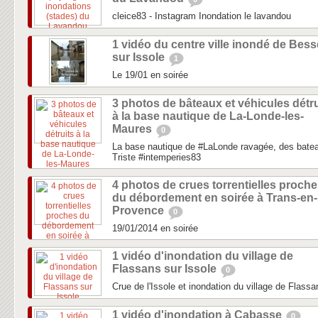
cleice83 - Instagram Inondation le lavandou
1 vidéo du centre ville inondé de Bess
sur Issole
1
Le 19/01 en soirée
3 photos de bâteaux et véhicules détru
à la base nautique de La-Londe-les-
Maures
0
La base nautique de #LaLonde ravagée, des bateau
Triste #intemperies83
4 photos de crues torrentielles proch
du débordement en soirée à Trans-en-
Provence
0
19/01/2014 en soirée
1 vidéo d'inondation du village de
Flassans sur Issole
0
Crue de l'Issole et inondation du village de Flassa
1 vidéo d'inondation à Cabasse
0