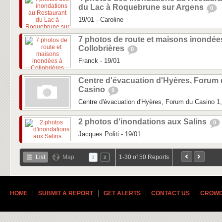
du Lac à Roquebrune sur Argens
0
19/01 - Caroline
7 photos de route et maisons inondée
Collobrières
0
Franck - 19/01
Centre d'évacuation d'Hyères, Forum
Casino
0
Centre d'évacuation d'Hyères, Forum du Casino 
2 photos d'inondations aux Salins
0
Jacques Politi - 19/01
List
Map
1-30 of 50 Reports
1
2
HOME
SUBMIT A REPORT
GET ALERTS
CONTACT US
CROWD