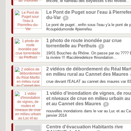
encore, le hameau des Beylesses s'est réveillé...
Le Pont de Puget sour l'eau à Pierrefe
du-Var
0
Le pont de puget...enfin sous l'eau y'a le pont de 
#coupédumonde #pierrefeu
1 photo de route inondée par crue
torrentielle au Perthuis
1
19/01 Bouches du Rhône. On passe par ou ???? E
la rivière !!! #lacolèredeleze #inondation...
2 vidéos de débordement du Réal Mart
en milieu rural au Cannet des Maures
crue devant l'EALAT au cannet des maures var 8
1 vidéo d'inondation de vignes, de ro
et niveaux de crue en milieu urbain au
et au Cannet des Maures
0
nouvelles inondations dans le var au Luc et au C
janvier 2014
Centre d'évacuation Habitants rive