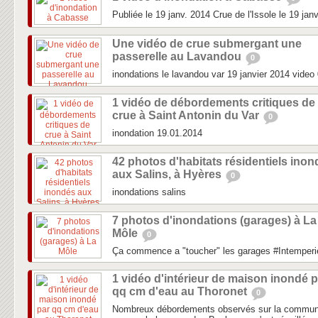
Publiée le 19 janv. 2014 Crue de l'Issole le 19 jan
Une vidéo de crue submergant une
passerelle au Lavandou
0
inondations le lavandou var 19 janvier 2014 video
1 vidéo de débordements critiques de
crue à Saint Antonin du Var
0
inondation 19.01.2014
42 photos d'habitats résidentiels ino
aux Salins, à Hyères
0
inondations salins
7 photos d'inondations (garages) à La
Môle
0
Ça commence a "toucher" les garages #Intemperi
1 vidéo d'intérieur de maison inondé p
qq cm d'eau au Thoronet
0
Nombreux débordements observés sur la commune