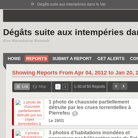
»
Dégâts suite aux intempéries dans le Var
Dégâts suite aux intempéries da
#var #inondation #tornade
HOME
REPORTS
SUBMIT A REPORT
GET ALERTS
CO
Showing Reports From
Apr 04, 2012 to Jan 20, 
List
Map
1-30 of 50 Reports
1
2
1 photo de chaussée partiellement
détruite par les crues torrentielles à
Pierrefeu
0
Le 19/01
3 photos d'habitations inondées et